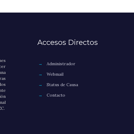
Accesos Directos
nes
→
Administrador
er
una
→
Webmail
as
los
→
Status de Causa
nte
→
Contacto
ión
nal
EC.