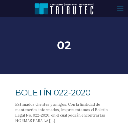
02
BOLETÍN 022-2020
Estimados clientes y amigos, Con la finalidad de
mantenerles informados, les presentamos el Boletín
Legal No. 022-2020, en el cual podrán encontrar las
NORMAS PARA LA
[…]