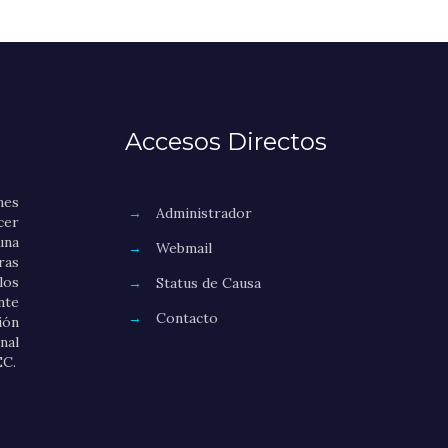
Accesos Directos
nes
→
Administrador
er
una
→
Webmail
as
los
→
Status de Causa
nte
→
Contacto
ión
nal
EC.