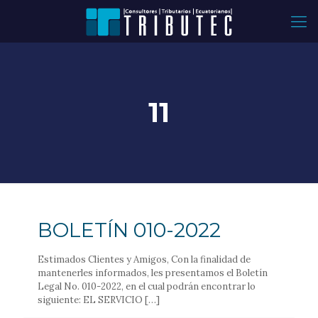
11
BOLETÍN 010-2022
Estimados Clientes y Amigos, Con la finalidad de
mantenerles informados, les presentamos el Boletín
Legal No. 010-2022, en el cual podrán encontrar lo
siguiente: EL SERVICIO
[…]