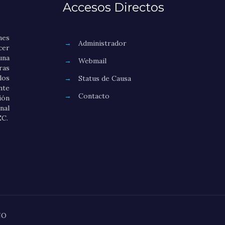
Accesos Directos
nes
→
Administrador
er
una
→
Webmail
as
los
→
Status de Causa
nte
→
Contacto
ión
nal
EC.
NO