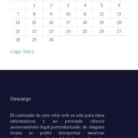
1
2
3
4
5
6
7
8
9
10
11
12
13
14
15
16
17
18
19
20
21
22
23
24
25
26
27
28
29
30
« Ago
Oct »
Descargo
El contenido de este sitio web es sólo para fines
informativos y no pretende ofrecer
asesoramiento legal particularizado; de ninguna
forma se podrá interpretar nuestras